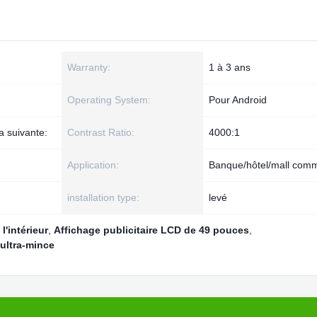
Warranty:
1 à 3 ans
Operating System:
Pour Android
la suivante:
Contrast Ratio:
4000:1
Application:
Banque/hôtel/mall comm
installation type:
levé
l'intérieur
,
Affichage publicitaire LCD de 49 pouces
,
ultra-mince