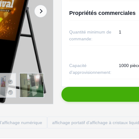
Propriétés commerciales
Quantité minimum de
1
commande:
Capacité
1000 pièc
d'approvisionnement:
 d'affichage numérique
affichage portatif d'affichage à cristaux liqui