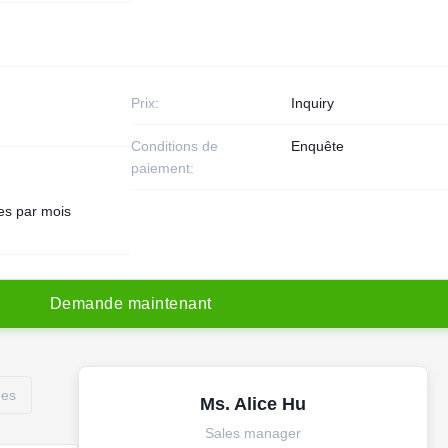
Prix:
Inquiry
Conditions de
Enquête
paiement:
es par mois
D
e
m
a
n
d
e
m
a
i
n
t
e
n
a
n
t
des
Ms. Alice Hu
Sales manager