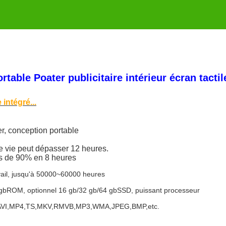
able Poater publicitaire intérieur écran tactil
intégré...
ser, conception portable
de vie peut dépasser 12 heures.
us de 90% en 8 heures
vail, jusqu'à 50000~60000 heures
/4 gbROM, optionnel 16 gb/32 gb/64 gbSSD, puissant processeur
4,AVI,MP4,TS,MKV,RMVB,MP3,WMA,JPEG,BMP,etc.