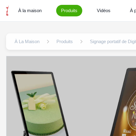
À la maison
Produits
Vidéos
À 
À La Maison
Produits
Signage portatif de Digi