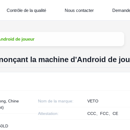
Contrôle de la qualité
Nous contacter
Demande
ndroid de joueur
nonçant la machine d'Android de jo
ng, Chine
Nom de la marque:
VETO
nt)
Attestation:
CCC、FCC、CE
50LD