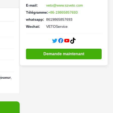
E-mail:
veto@www.szveto.com
Télégramme:
+86-19865857693
whatsapp:
8619865857693
Wechat:
VETOService
Demande maintenant
joueur
,