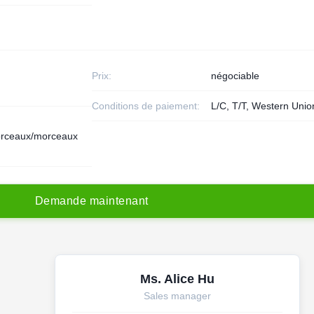
Prix:
négociable
Conditions de paiement:
L/C, T/T, Western Unio
rceaux/morceaux
D
e
m
a
n
d
e
m
a
i
n
t
e
n
a
n
t
Ms. Alice Hu
Sales manager