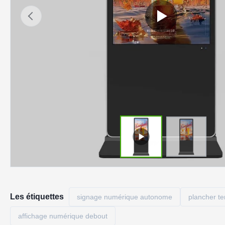
Les étiquettes
signage numérique autonome
plancher ten
affichage numérique debout