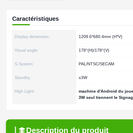
Caractéristiques
Display dimension:
1209.6*680.4mm (H*V)
Visual angle:
178°(H)/178°(V)
S-System:
PAL/NTSC/SECAM
Standby:
≤3W
High Light:
machine d'Android du jou
3W seul tiennent le Signag
Description du produit