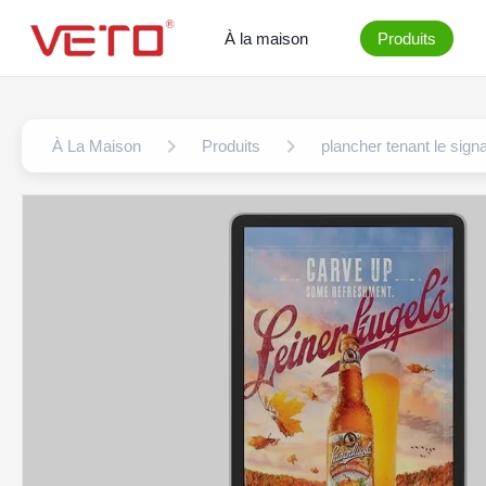
À la maison
Produits
À La Maison
Produits
plancher tenant le sig