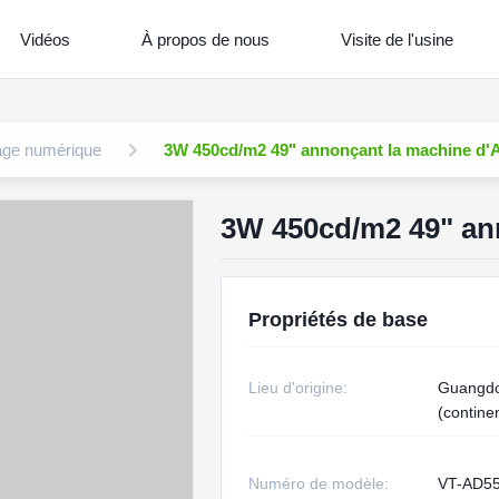
Vidéos
À propos de nous
Visite de l'usine
nage numérique
3W 450cd/m2 49" annonçant la machine d'A
3W 450cd/m2 49" an
Propriétés de base
Lieu d'origine:
Guangdo
(contine
Numéro de modèle:
VT-AD5