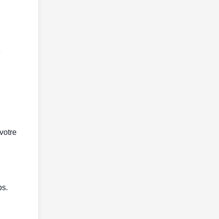
e
votre
ps.