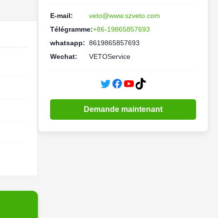
E-mail:
veto@www.szveto.com
Télégramme:
+86-19865857693
whatsapp:
8619865857693
Wechat:
VETOService
Demande maintenant