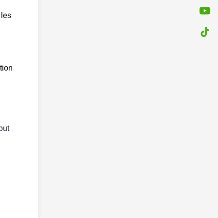
 les
tion
but