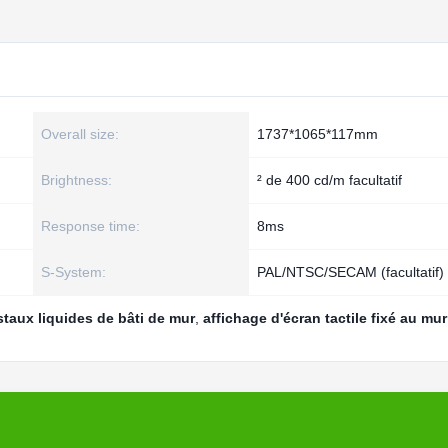
Overall size:
1737*1065*117mm
Brightness:
² de 400 cd/m facultatif
Response time:
8ms
S-System:
PAL/NTSC/SECAM (facultatif)
staux liquides de bâti de mur
,
affichage d'écran tactile fixé au mur