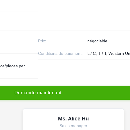
Prix:
négociable
Conditions de paiement:
L / C, T / T, Western U
ce/pièces per
D
e
m
a
n
d
e
m
a
i
n
t
e
n
a
n
t
Ms. Alice Hu
Sales manager