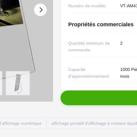
Numéro de modèle:
VT-AM4
Propriétés commerciales
Quantité minimum de
2
commande:
Capacité
1000 Piè
d'approvisionnement:
mois
 d'affichage numérique
affichage portatif d'affichage à cristaux liqui