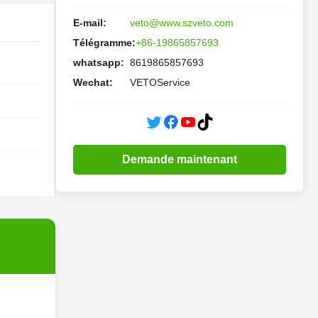
E-mail:
veto@www.szveto.com
Télégramme:
+86-19865857693
whatsapp:
8619865857693
Wechat:
VETOService
Demande maintenant