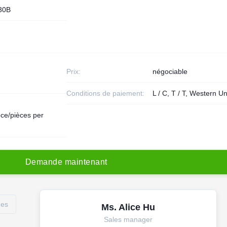
30B
Prix:
négociable
Conditions de paiement:
L / C, T / T, Western U
ce/pièces per
D
e
m
a
n
d
e
m
a
i
n
t
e
n
a
n
t
des
Ms. Alice Hu
Sales manager