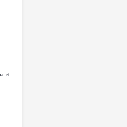
al et
e