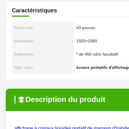
Caractéristiques
Panel size:
43 pouces
Resolution:
1920×1080
Brightness:
² de 450 cd/m facultatif
High Light:
écrans portatifs d'afficha
Description du produit
affichage à cristaux liquides portatif de magasin d'habi