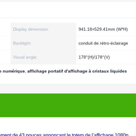
Display dimension:
941.18×529.41mm (W*H)
Backlight:
conduit de rétro-éclairage
Visual angle:
178°(H)/178°(V)
ge numérique
,
affichage portatif d'affichage à cristaux liquides
llement de 43 pouces annonçant le totem de l'affichage 1080p