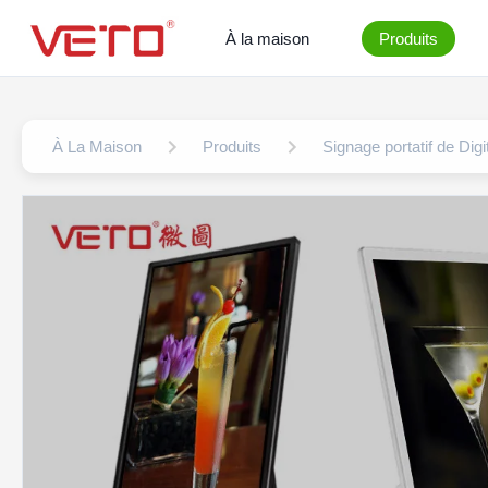
À la maison
Produits
À La Maison
Produits
Signage portatif de Digi