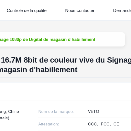
Contrôle de la qualité
Nous contacter
Demande
gnage 1080p de Digital de magasin d'habillement
 16.7M 8bit de couleur vive du Signa
 magasin d'habillement
ng, Chine
Nom de la marque:
VETO
ntale)
Attestation:
CCC、FCC、CE