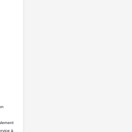
on
galement
ervice à