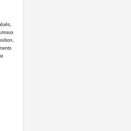
alués,
bureaux
sition,
iments
de